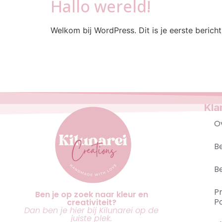
Hallo wereld!
Welkom bij WordPress. Dit is je eerste bericht
Kla
O
B
B
P
Ben je op zoek naar kleur en
Po
creativiteit?
Dan ben je hier bij Kilunarei op de
juiste plek.