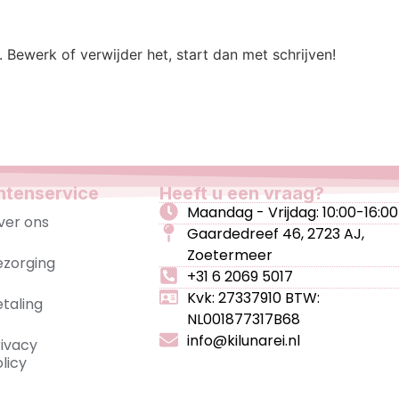
. Bewerk of verwijder het, start dan met schrijven!
ntenservice
Heeft u een vraag?
Maandag - Vrijdag: 10:00-16:00
ver ons
Gaardedreef 46, 2723 AJ,
Zoetermeer
ezorging
+31 6 2069 5017
Kvk: 27337910 BTW:
etaling
NL001877317B68
info@kilunarei.nl
rivacy
licy