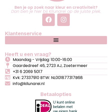
Ben je op zoek naar kleur en creativiteit?
Dan ben je hier bij Kilunarei op de juiste plek.
Klantenservice
Heeft u een vraag?
Maandag - Vrijdag: 10:00-16:00
Gaardedreef 46, 2723 AJ, Zoetermeer
+31 6 2069 5017
Kvk: 27337910 BTW: NL001877317B68
info@kilunarei.nl
Betaalopties