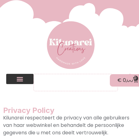
0
€
0,00
Kilunarei Shop
Beurzen | over ons
Privacy Policy
Kilunarei respecteert de privacy van alle gebruikers
van haar webwinkel en behandelt de persoonlijke
gegevens die u met ons deelt vertrouwelijk.