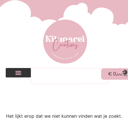
0
€
0,00
Kilunarei Shop
Beurzen | over ons
Het lijkt erop dat we niet kunnen vinden wat je zoekt.