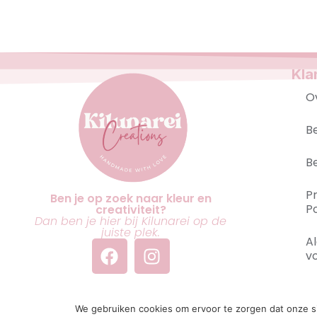
Kla
O
B
B
P
Ben je op zoek naar kleur en
Po
creativiteit?
Dan ben je hier bij Kilunarei op de
juiste plek.
A
v
© 
We gebruiken cookies om ervoor te zorgen dat onze sit