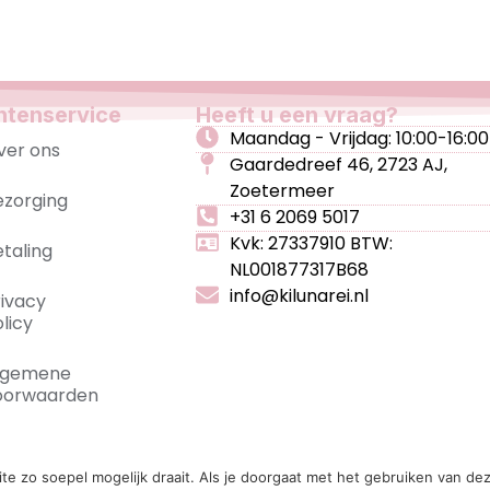
ntenservice
Heeft u een vraag?
Maandag - Vrijdag: 10:00-16:00
ver ons
Gaardedreef 46, 2723 AJ,
Zoetermeer
ezorging
+31 6 2069 5017
Kvk: 27337910 BTW:
etaling
NL001877317B68
info@kilunarei.nl
rivacy
licy
lgemene
oorwaarden
2026 Kilunarei
Ontwerp & realisatie:
Van der Toorn & Geer
e zo soepel mogelijk draait. Als je doorgaat met het gebruiken van dez