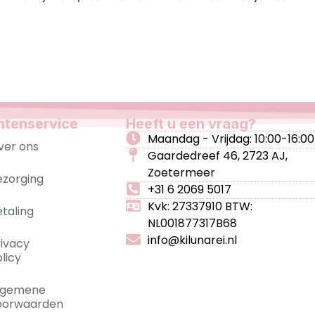
ntenservice
Heeft u een vraag?
Maandag - Vrijdag: 10:00-16:00
ver ons
Gaardedreef 46, 2723 AJ,
Zoetermeer
ezorging
+31 6 2069 5017
Kvk: 27337910 BTW:
etaling
NL001877317B68
info@kilunarei.nl
rivacy
licy
lgemene
oorwaarden