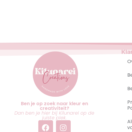
Kla
O
B
B
P
Ben je op zoek naar kleur en
Po
creativiteit?
Dan ben je hier bij Kilunarei op de
juiste plek.
A
v