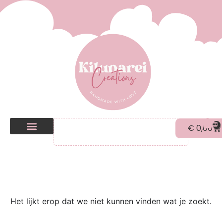
0
€
0,00
Kilunarei Shop
Beurzen | over ons
Het lijkt erop dat we niet kunnen vinden wat je zoekt.