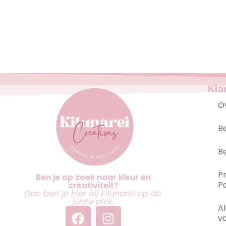
Kla
O
B
B
P
Ben je op zoek naar kleur en
Po
creativiteit?
Dan ben je hier bij Kilunarei op de
juiste plek.
A
v