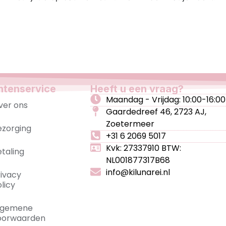
ntenservice
Heeft u een vraag?
Maandag - Vrijdag: 10:00-16:00
ver ons
Gaardedreef 46, 2723 AJ,
Zoetermeer
ezorging
+31 6 2069 5017
Kvk: 27337910 BTW:
etaling
NL001877317B68
info@kilunarei.nl
rivacy
licy
lgemene
oorwaarden