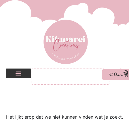
0
€
0,00
Kilunarei Shop
Beurzen | over ons
Het lijkt erop dat we niet kunnen vinden wat je zoekt.