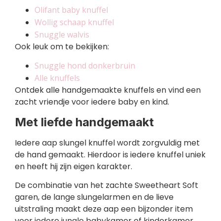
Olifant baby knuffel
Wollig schaap knuffel
Snuggle walvis
Ook leuk om te bekijken:
Snuggle hond donkerbruin
Alle knuffels
Ontdek alle handgemaakte knuffels en vind een
zacht vriendje voor iedere baby en kind.
Met liefde handgemaakt
Iedere aap slungel knuffel wordt zorgvuldig met
de hand gemaakt. Hierdoor is iedere knuffel uniek
en heeft hij zijn eigen karakter.
De combinatie van het zachte Sweetheart Soft
garen, de lange slungelarmen en de lieve
uitstraling maakt deze aap een bijzonder item
voor iedere jungle babykamer of kinderkamer.