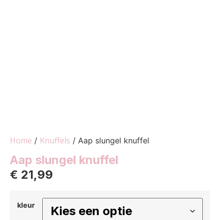
Home
Knuffels
/
/ Aap slungel knuffel
Aap slungel knuffel
€
21,99
kleur