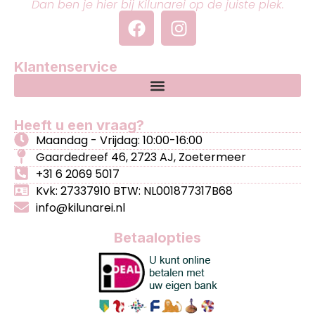
Dan ben je hier bij Kilunarei op de juiste plek.
Klantenservice
Heeft u een vraag?
Maandag - Vrijdag: 10:00-16:00
Gaardedreef 46, 2723 AJ, Zoetermeer
+31 6 2069 5017
Kvk: 27337910 BTW: NL001877317B68
info@kilunarei.nl
Betaalopties