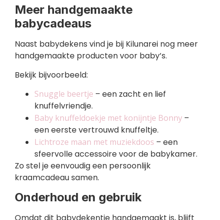
Meer handgemaakte
babycadeaus
Naast babydekens vind je bij Kilunarei nog meer
handgemaakte producten voor baby’s.
Bekijk bijvoorbeeld:
Snuggle beertje
– een zacht en lief
knuffelvriendje.
Baby knuffeldoekje met konijntje Bonny
–
een eerste vertrouwd knuffeltje.
Lichtroze maan met muziekdoos
– een
sfeervolle accessoire voor de babykamer.
Zo stel je eenvoudig een persoonlijk
kraamcadeau samen.
Onderhoud en gebruik
Omdat dit babydekentje handgemaakt is, blijft