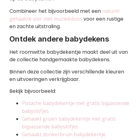
Combineer het bijvoorbeeld met een
naturel
gehaakte ster met muziekdoos
voor een rustige
en zachte uitstraling.
Ontdek andere babydekens
Het roomwitte babydekentje maakt deel uit van
de collectie handgemaakte babydekens.
Binnen deze collectie zijn verschillende kleuren
en uitvoeringen verkrijgbaar.
Bekijk bijvoorbeeld:
Pistache babydekentje met gratis bijpassende
babyslofjes
Gehaakt groen babydekentje met gratis
bijpassende babyslofjes
Gehaakt donkerbruin babydekentje