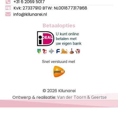
+31 6 2069 5017
Kvk: 27337910 BTW: NL001877317B68
info@kilunarei.nl
Betaalopties
© 2026 Kilunarei
Ontwerp & realisatie:
Van der Toorn & Geertse