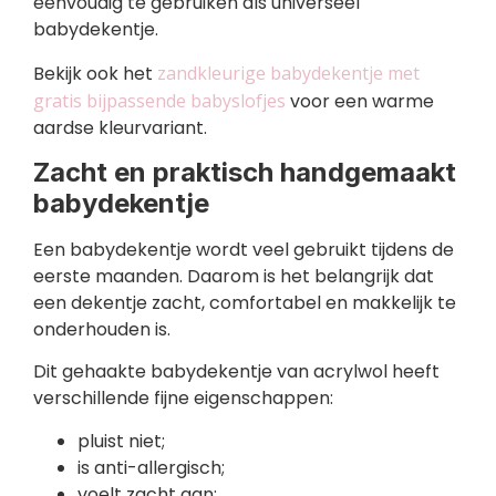
eenvoudig te gebruiken als universeel
babydekentje.
Bekijk ook het
zandkleurige babydekentje met
gratis bijpassende babyslofjes
voor een warme
aardse kleurvariant.
Zacht en praktisch handgemaakt
babydekentje
Een babydekentje wordt veel gebruikt tijdens de
eerste maanden. Daarom is het belangrijk dat
een dekentje zacht, comfortabel en makkelijk te
onderhouden is.
Dit gehaakte babydekentje van acrylwol heeft
verschillende fijne eigenschappen:
pluist niet;
is anti-allergisch;
voelt zacht aan;