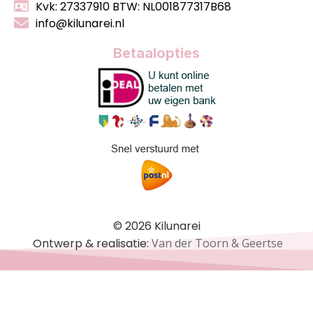
Kvk: 27337910 BTW: NL001877317B68
info@kilunarei.nl
Betaalopties
© 2026 Kilunarei
Ontwerp & realisatie:
Van der Toorn & Geertse