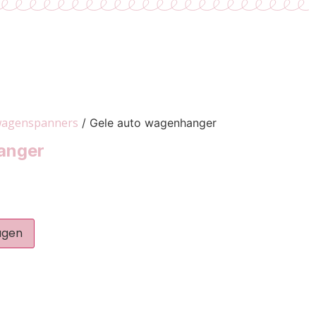
wagenspanners
/ Gele auto wagenhanger
anger
agen