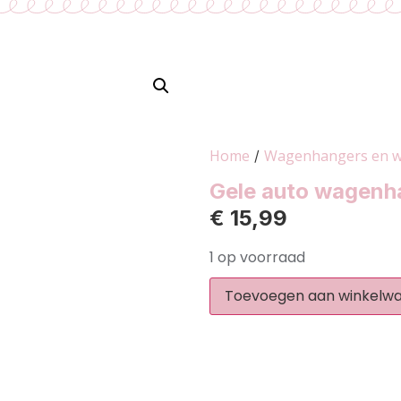
Home
Wagenhangers en 
/
Gele auto wagenh
€
15,99
1 op voorraad
Toevoegen aan winkelw