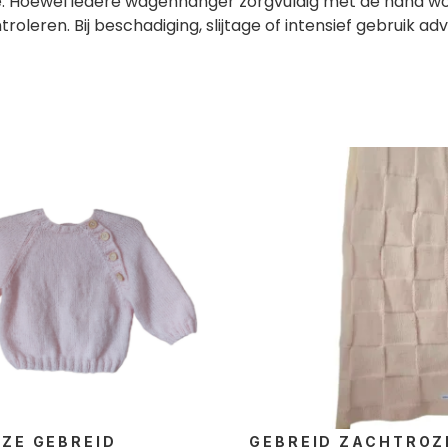
 Hoewel iedere wagenhanger zorgvuldig met de hand word
roleren. Bij beschadiging, slijtage of intensief gebruik a
ZE GEBREID
GEBREID ZACHTROZ