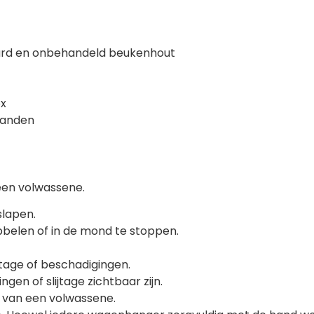
eurd en onbehandeld beukenhout
ox
aanden
een volwassene.
slapen.
belen of in de mond te stoppen.
tage of beschadigingen.
n of slijtage zichtbaar zijn.
t van een volwassene.