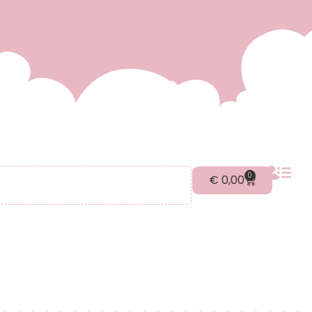
0
€
0,00