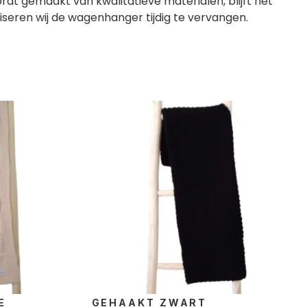
t gemaakt van kwalitatieve materialen, blijft het
dviseren wij de wagenhanger tijdig te vervangen.
E
GEHAAKT ZWART