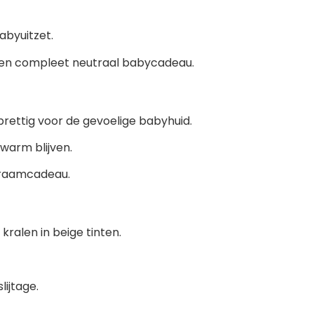
abyuitzet.
en compleet neutraal babycadeau.
prettig voor de gevoelige babyhuid.
 warm blijven.
 kraamcadeau.
alen in beige tinten.
ijtage.