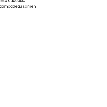
hte cadeaus.
 kraamcadeau samen.