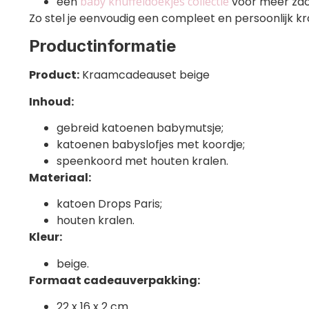
een
baby knuffeldoekjes collectie
voor meer zac
Zo stel je eenvoudig een compleet en persoonlijk
Productinformatie
Product:
Kraamcadeauset beige
Inhoud:
gebreid katoenen babymutsje;
katoenen babyslofjes met koordje;
speenkoord met houten kralen.
Materiaal:
katoen Drops Paris;
houten kralen.
Kleur:
beige.
Formaat cadeauverpakking:
22 x 16 x 2 cm.