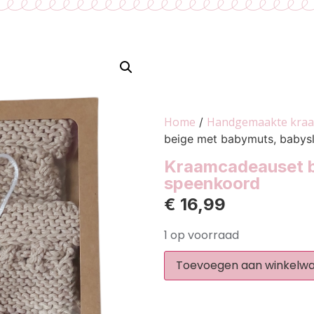
Home
Handgemaakte kraa
/
beige met babymuts, babysl
Kraamcadeauset b
speenkoord
€
16,99
1 op voorraad
Toevoegen aan winkelw