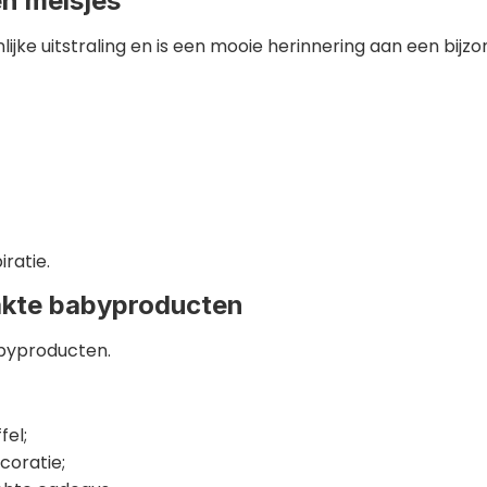
en meisjes
e uitstraling en is een mooie herinnering aan een bijzo
ratie.
kte babyproducten
byproducten.
fel;
coratie;