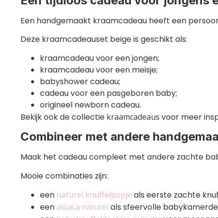
Een tijdloos cadeau voor jongens 
Een handgemaakt kraamcadeau heeft een persoonlijk
Deze kraamcadeauset beige is geschikt als:
kraamcadeau voor een jongen;
kraamcadeau voor een meisje;
babyshower cadeau;
cadeau voor een pasgeboren baby;
origineel newborn cadeau.
Bekijk ook de collectie
kraamcadeaus
voor meer inspi
Combineer met andere handgemaa
Maak het cadeau compleet met andere zachte ba
Mooie combinaties zijn:
een
naturel knuffelpopje
als eerste zachte knuf
een
alpaca naturel
als sfeervolle babykamerde