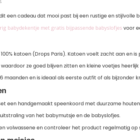
;
it een cadeau dat mooi past bij een rustige en stijlvolle b
rig babydekentje met gratis bijpassende babyslofjes
voor e
100% katoen (Drops Paris). Katoen voelt zacht aan en is 
waardoor ze goed blijven zitten en kleine voetjes heerlijk
6 maanden en is ideaal als eerste outfit of als bijzonder
en
t een handgemaakt speenkoord met duurzame houten kr
e uitstraling van het babymutsje en de babyslofjes.
en volwassene en controleer het product regelmatig op sl