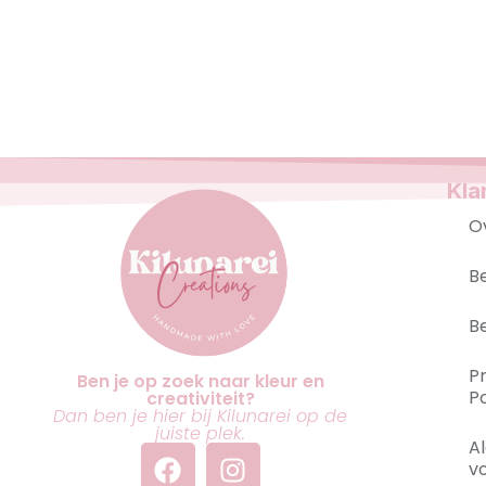
Kla
O
B
B
P
Ben je op zoek naar kleur en
Po
creativiteit?
Dan ben je hier bij Kilunarei op de
juiste plek.
A
v