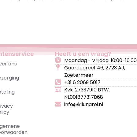
ntenservice
Heeft u een vraag?
Maandag - Vrijdag: 10:00-16:00
ver ons
Gaardedreef 46, 2723 AJ,
Zoetermeer
ezorging
+31 6 2069 5017
Kvk: 27337910 BTW:
etaling
NL001877317B68
info@kilunarei.nl
rivacy
licy
lgemene
oorwaarden