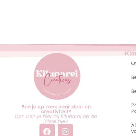
Kla
O
B
B
P
Ben je op zoek naar kleur en
Po
creativiteit?
Dan ben je hier bij Kilunarei op de
juiste plek.
A
v