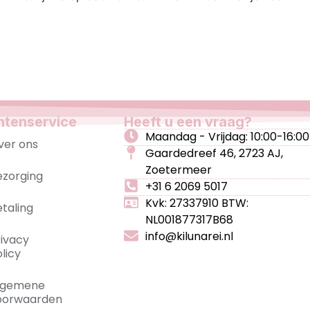
ntenservice
Heeft u een vraag?
Maandag - Vrijdag: 10:00-16:00
ver ons
Gaardedreef 46, 2723 AJ,
Zoetermeer
ezorging
+31 6 2069 5017
Kvk: 27337910 BTW:
etaling
NL001877317B68
info@kilunarei.nl
rivacy
licy
lgemene
oorwaarden