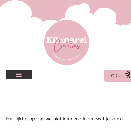
0
€
0,00
Kilunarei Shop
Beurzen | over ons
Het lijkt erop dat we niet kunnen vinden wat je zoekt.