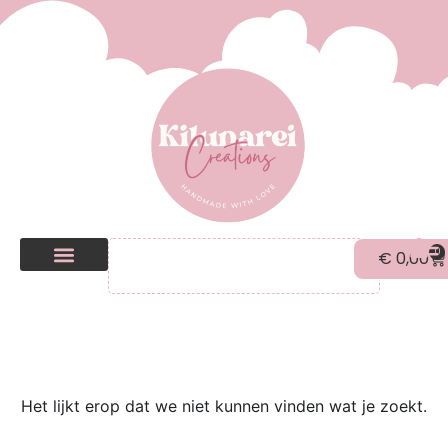
0
€
0,00
Kilunarei Shop
Beurzen | over ons
Het lijkt erop dat we niet kunnen vinden wat je zoekt.