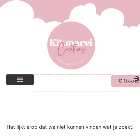
0
€
0,00
Kilunarei Shop
Beurzen | over ons
Het lijkt erop dat we niet kunnen vinden wat je zoekt.