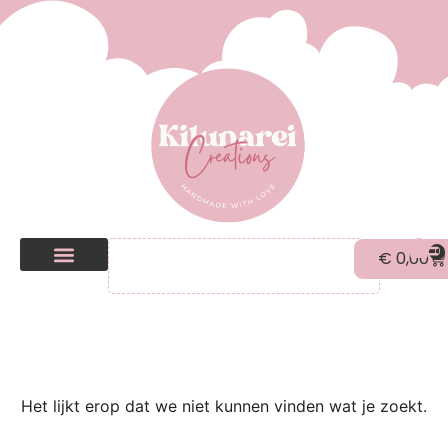
0
€
0,00
Kilunarei Shop
Beurzen | over ons
Het lijkt erop dat we niet kunnen vinden wat je zoekt.