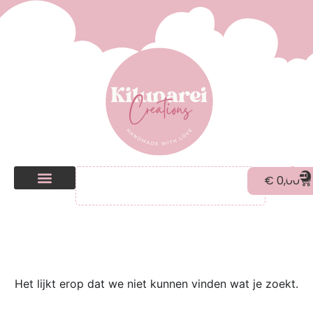
0
€
0,00
Kilunarei Shop
Beurzen | over ons
Het lijkt erop dat we niet kunnen vinden wat je zoekt.