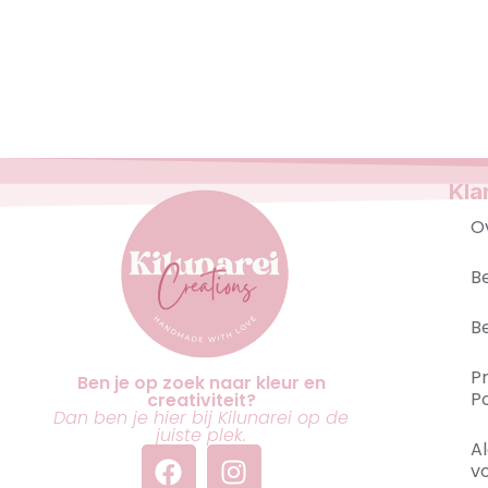
Kla
O
B
B
P
Ben je op zoek naar kleur en
Po
creativiteit?
Dan ben je hier bij Kilunarei op de
juiste plek.
A
v