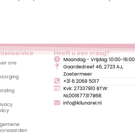
ntenservice
Heeft u een vraag?
Maandag - Vrijdag: 10:00-16:00
ver ons
Gaardedreef 46, 2723 AJ,
Zoetermeer
ezorging
+31 6 2069 5017
Kvk: 27337910 BTW:
etaling
NL001877317B68
info@kilunarei.nl
rivacy
licy
lgemene
oorwaarden