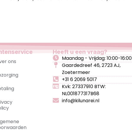
ntenservice
Heeft u een vraag?
Maandag - Vrijdag: 10:00-16:00
ver ons
Gaardedreef 46, 2723 AJ,
Zoetermeer
ezorging
+31 6 2069 5017
Kvk: 27337910 BTW:
etaling
NL001877317B68
info@kilunarei.nl
rivacy
licy
lgemene
oorwaarden