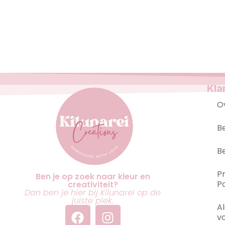
Kla
O
B
B
P
Ben je op zoek naar kleur en
Po
creativiteit?
Dan ben je hier bij Kilunarei op de
juiste plek.
A
v