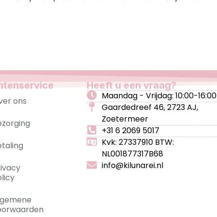
ntenservice
Heeft u een vraag?
Maandag - Vrijdag: 10:00-16:00
ver ons
Gaardedreef 46, 2723 AJ,
Zoetermeer
ezorging
+31 6 2069 5017
Kvk: 27337910 BTW:
etaling
NL001877317B68
info@kilunarei.nl
rivacy
licy
lgemene
oorwaarden