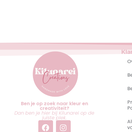
Kla
O
B
B
P
Ben je op zoek naar kleur en
Po
creativiteit?
Dan ben je hier bij Kilunarei op de
juiste plek.
A
v