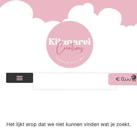
0
€
0,00
Kilunarei Shop
Beurzen | over ons
Het lijkt erop dat we niet kunnen vinden wat je zoekt.