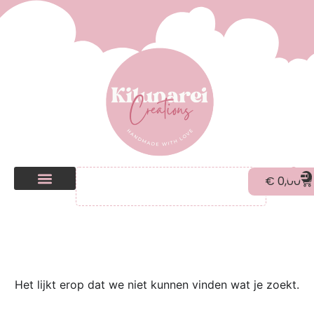
0
€
0,00
Kilunarei Shop
Beurzen | over ons
Het lijkt erop dat we niet kunnen vinden wat je zoekt.