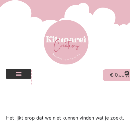
0
€
0,00
Kilunarei Shop
Beurzen | over ons
Het lijkt erop dat we niet kunnen vinden wat je zoekt.