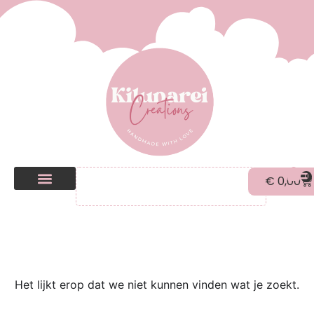
0
€
0,00
Kilunarei Shop
Beurzen | over ons
Het lijkt erop dat we niet kunnen vinden wat je zoekt.