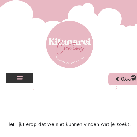
0
€
0,00
Kilunarei Shop
Beurzen | over ons
Het lijkt erop dat we niet kunnen vinden wat je zoekt.