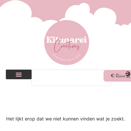
0
€
0,00
Kilunarei Shop
Beurzen | over ons
Het lijkt erop dat we niet kunnen vinden wat je zoekt.