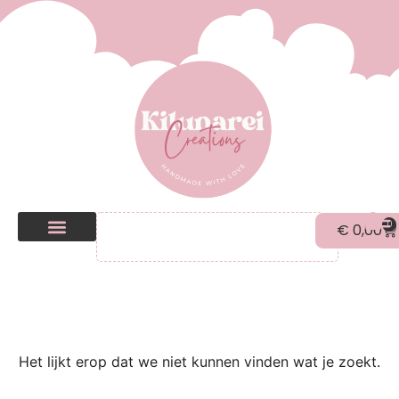
0
€
0,00
Kilunarei Shop
Beurzen | over ons
Het lijkt erop dat we niet kunnen vinden wat je zoekt.