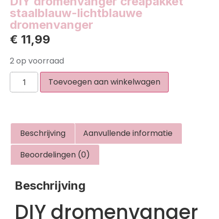
DIY dromenvanger creapakket
staalblauw-lichtblauwe
dromenvanger
€
11,99
2 op voorraad
Toevoegen aan winkelwagen
Beschrijving
Aanvullende informatie
Beoordelingen (0)
Beschrijving
DIY dromenvanger