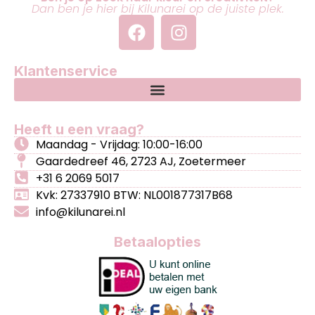
Dan ben je hier bij Kilunarei op de juiste plek.
Klantenservice
Heeft u een vraag?
Maandag - Vrijdag: 10:00-16:00
Gaardedreef 46, 2723 AJ, Zoetermeer
+31 6 2069 5017
Kvk: 27337910 BTW: NL001877317B68
info@kilunarei.nl
Betaalopties