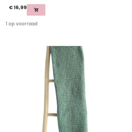
€
16,99
1 op voorraad