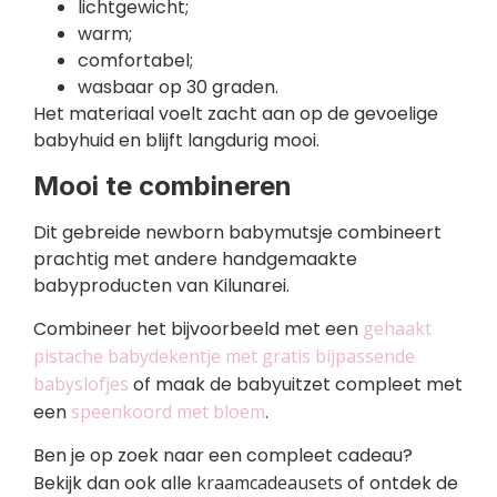
lichtgewicht;
warm;
comfortabel;
wasbaar op 30 graden.
Het materiaal voelt zacht aan op de gevoelige
babyhuid en blijft langdurig mooi.
Mooi te combineren
Dit gebreide newborn babymutsje combineert
prachtig met andere handgemaakte
babyproducten van Kilunarei.
Combineer het bijvoorbeeld met een
gehaakt
pistache babydekentje met gratis bijpassende
babyslofjes
of maak de babyuitzet compleet met
een
speenkoord met bloem
.
Ben je op zoek naar een compleet cadeau?
Bekijk dan ook alle
kraamcadeausets
of ontdek de