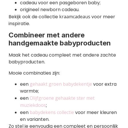
cadeau voor een pasgeboren baby;
origineel newborn cadeau.
Bekijk ook de collectie
kraamcadeaus
voor meer
inspiratie.
Combineer met andere
handgemaakte babyproducten
Maak het cadeau compleet met andere zachte
babyproducten.
Mooie combinaties zijn:
een
gehaakt groen babydekentje
voor extra
warmte;
een
Olijfgroene gehaakte ster met
muziekdoos
;
een
babydekens collectie
voor meer kleuren
en varianten.
Zo stel je eenvoudig een compleet en persoonlijk