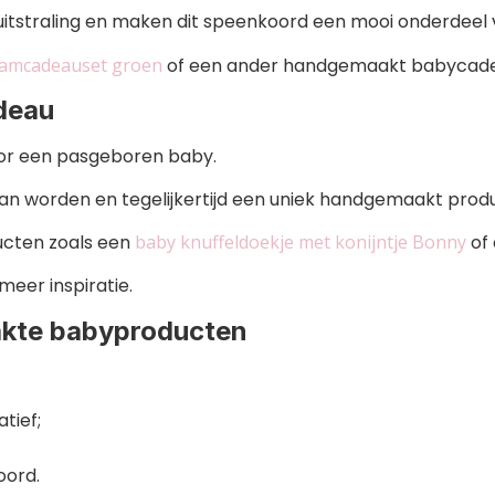
e uitstraling en maken dit speenkoord een mooi onderdeel 
amcadeauset groen
of een ander handgemaakt babycade
deau
oor een pasgeboren baby.
kan worden en tegelijkertijd een uniek handgemaakt product
cten zoals een
baby knuffeldoekje met konijntje Bonny
of
meer inspiratie.
kte babyproducten
tief;
oord.