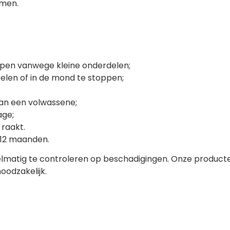
amen.
apen vanwege kleine onderdelen;
elen of in de mond te stoppen;
van een volwassene;
age;
raakt.
 12 maanden.
gelmatig te controleren op beschadigingen. Onze product
oodzakelijk.