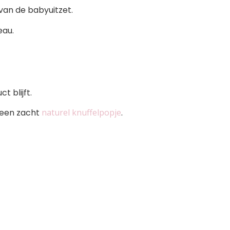
van de babyuitzet.
au.
 blijft.
 een zacht
naturel knuffelpopje
.