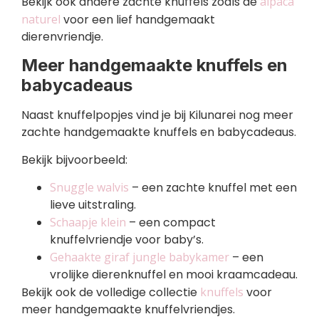
Bekijk ook andere zachte knuffels zoals de
alpaca
naturel
voor een lief handgemaakt
dierenvriendje.
Meer handgemaakte knuffels en
babycadeaus
Naast knuffelpopjes vind je bij Kilunarei nog meer
zachte handgemaakte knuffels en babycadeaus.
Bekijk bijvoorbeeld:
Snuggle walvis
– een zachte knuffel met een
lieve uitstraling.
Schaapje klein
– een compact
knuffelvriendje voor baby’s.
Gehaakte giraf jungle babykamer
– een
vrolijke dierenknuffel en mooi kraamcadeau.
Bekijk ook de volledige collectie
knuffels
voor
meer handgemaakte knuffelvriendjes.