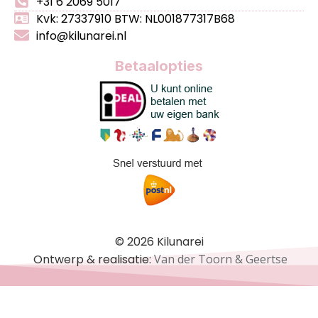
+31 6 2069 5017
Kvk: 27337910 BTW: NL001877317B68
info@kilunarei.nl
Betaalopties
© 2026 Kilunarei
Ontwerp & realisatie:
Van der Toorn & Geertse