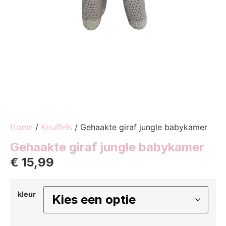
Home
Knuffels
/
/ Gehaakte giraf jungle babykamer
Gehaakte giraf jungle babykamer
€
15,99
kleur