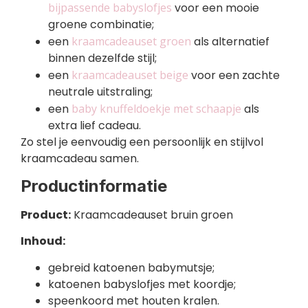
bijpassende babyslofjes
voor een mooie
groene combinatie;
een
kraamcadeauset groen
als alternatief
binnen dezelfde stijl;
een
kraamcadeauset beige
voor een zachte
neutrale uitstraling;
een
baby knuffeldoekje met schaapje
als
extra lief cadeau.
Zo stel je eenvoudig een persoonlijk en stijlvol
kraamcadeau samen.
Productinformatie
Product:
Kraamcadeauset bruin groen
Inhoud:
gebreid katoenen babymutsje;
katoenen babyslofjes met koordje;
speenkoord met houten kralen.