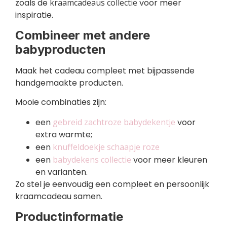
zoals de
kraamcadeaus collectie
voor meer
inspiratie.
Combineer met andere
babyproducten
Maak het cadeau compleet met bijpassende
handgemaakte producten.
Mooie combinaties zijn:
een
gebreid zachtroze babydekentje
voor
extra warmte;
een
knuffeldoekje schaapje roze
een
babydekens collectie
voor meer kleuren
en varianten.
Zo stel je eenvoudig een compleet en persoonlijk
kraamcadeau samen.
Productinformatie