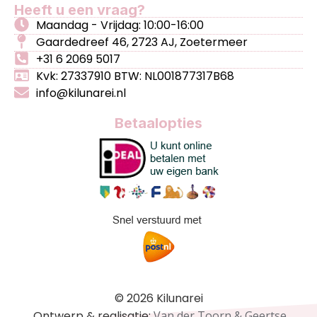
Heeft u een vraag?
Maandag - Vrijdag: 10:00-16:00
Gaardedreef 46, 2723 AJ, Zoetermeer
+31 6 2069 5017
Kvk: 27337910 BTW: NL001877317B68
info@kilunarei.nl
Betaalopties
© 2026 Kilunarei
Ontwerp & realisatie:
Van der Toorn & Geertse