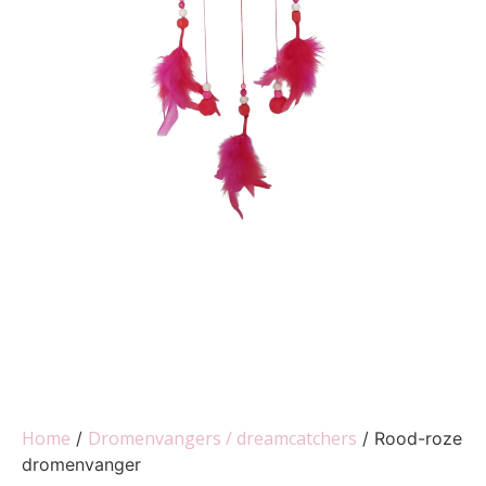
Home
Dromenvangers / dreamcatchers
/
/ Rood-roze
dromenvanger