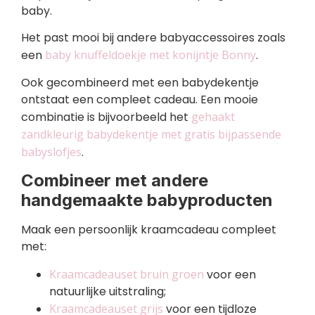
baby.
Het past mooi bij andere babyaccessoires zoals
een
baby knuffeldoekje met konijntje Bonny
.
Ook gecombineerd met een babydekentje
ontstaat een compleet cadeau. Een mooie
combinatie is bijvoorbeeld het
gehaakt
zandkleurig babydekentje met gratis bijpassende
babyslofjes
.
Combineer met andere
handgemaakte babyproducten
Maak een persoonlijk kraamcadeau compleet
met:
Kraamcadeauset bruin groen
voor een
natuurlijke uitstraling;
Kraamcadeauset grijs
voor een tijdloze