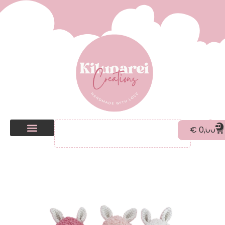
0
€
0,00
Kilunarei Shop
Beurzen | over ons