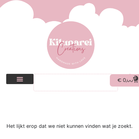
0
€
0,00
Kilunarei Shop
Beurzen | over ons
Het lijkt erop dat we niet kunnen vinden wat je zoekt.