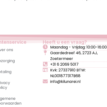
ntenservice
Heeft u een vraag?
Maandag - Vrijdag: 10:00-16:00
ver ons
Gaardedreef 46, 2723 AJ,
Zoetermeer
ezorging
+31 6 2069 5017
Kvk: 27337910 BTW:
etaling
NL001877317B68
info@kilunarei.nl
rivacy
licy
lgemene
oorwaarden