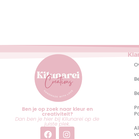
Kla
O
B
B
P
Ben je op zoek naar kleur en
Po
creativiteit?
Dan ben je hier bij Kilunarei op de
juiste plek.
A
v