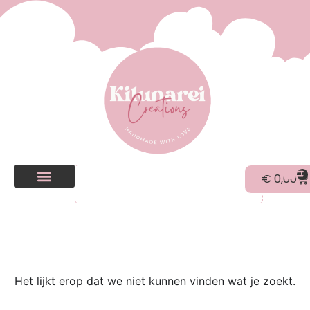
0
€
0,00
Kilunarei Shop
Beurzen | over ons
Het lijkt erop dat we niet kunnen vinden wat je zoekt.