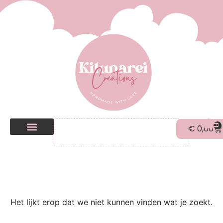
0
€
0,00
Kilunarei Shop
Beurzen | over ons
Het lijkt erop dat we niet kunnen vinden wat je zoekt.