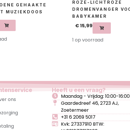
ROZE-LICHTROZE
ROENE GEHAAKTE
DROMENVANGER VO
ET MUZIEKDOOS
BABYKAMER
€
15,99
aad
1 op voorraad
ntenservice
Heeft u een vraag?
Maandag - Vrijdag: 10:00-16:00
ver ons
Gaardedreef 46, 2723 AJ,
Zoetermeer
ezorging
+31 6 2069 5017
Kvk: 27337910 BTW:
etaling