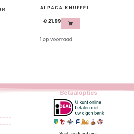
ALPACA KNUFFEL
OR
€
21,99
1 op voorraad
Betaalopties