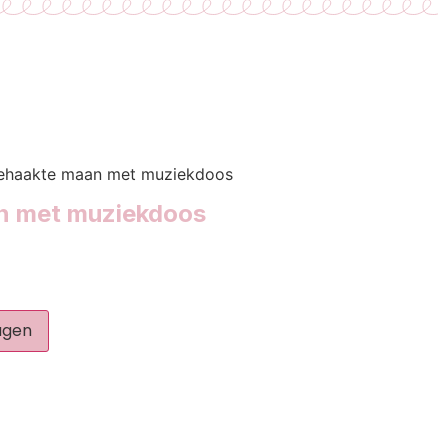
gehaakte maan met muziekdoos
an met muziekdoos
agen