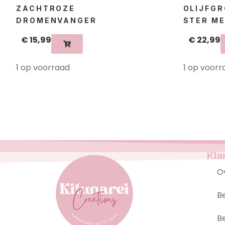
ZACHTROZE
OLIJFG
DROMENVANGER
STER M
€
15,99
€
22,99
1 op voorraad
1 op voorr
Kla
O
B
B