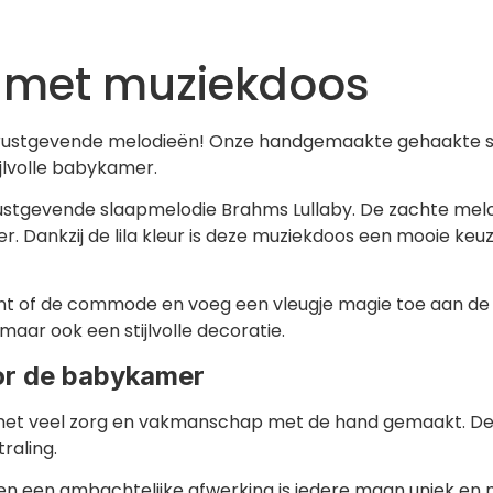
 met muziekdoos
rustgevende melodieën! Onze handgemaakte gehaakte s
ijlvolle babykamer.
stgevende slaapmelodie Brahms Lullaby. De zachte melodi
r. Dankzij de lila kleur is deze muziekdoos een mooie ke
ant of de commode en voeg een vleugje magie toe aan 
aar ook een stijlvolle decoratie.
r de babykamer
met veel zorg en vakmanschap met de hand gemaakt. De 
raling.
n een ambachtelijke afwerking is iedere maan uniek en 