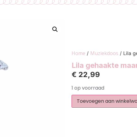
Home
Muziekdoos
/
/ Lila 
Lila gehaakte ma
€
22,99
1 op voorraad
Toevoegen aan winkelw