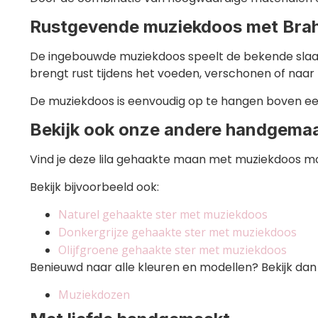
Rustgevende muziekdoos met Brah
De ingebouwde muziekdoos speelt de bekende slaapm
brengt rust tijdens het voeden, verschonen of naar
De muziekdoos is eenvoudig op te hangen boven ee
Bekijk ook onze andere handgema
Vind je deze lila gehaakte maan met muziekdoos m
Bekijk bijvoorbeeld ook:
Naturel gehaakte ster met muziekdoos
Donkergrijze gehaakte ster met muziekdoos
Olijfgroene gehaakte ster met muziekdoos
Benieuwd naar alle kleuren en modellen? Bekijk dan
Muziekdozen