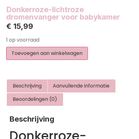
Donkerroze-lichtroze
dromenvanger voor babykamer
€
15,99
1 op voorraad
Toevoegen aan winkelwagen
Beschrijving
Aanvullende informatie
Beoordelingen (0)
Beschrijving
Donkerroze-