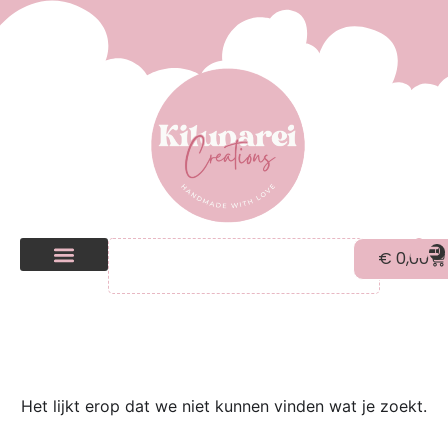
0
€
0,00
Kilunarei Shop
Beurzen | over ons
Het lijkt erop dat we niet kunnen vinden wat je zoekt.